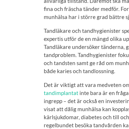
allvarliga tillstånd. Däremot ska ma
fina och fräscha tänder medför. Fo
munhälsa har i större grad bättre
Tandläkare och tandhygienister spel
expertis utför de en mängd olika up
Tandläkare undersöker tänderna, g
tandproblem. Tandhygienister fokus
och tandsten samt ge råd om munhyg
både karies och tandlossning.
Det är viktigt att vara medveten 
tandimplantat
inte bara är en fråg
ingrepp – det är också en investeri
visat att dålig munhälsa kan kopplas 
kärlsjukdomar, diabetes och till o
regelbundet besöka tandvården kan