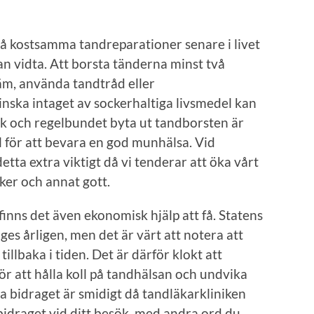
å kostsamma tandreparationer senare i livet
kan vidta. Att borsta tänderna minst två
m, använda tandtråd eller
nska intaget av sockerhaltiga livsmedel kan
bak och regelbundet byta ut tandborsten är
ill för att bevara en god munhälsa. Vid
etta extra viktigt då vi tenderar att öka vårt
cker och annat gott.
finns det även ekonomisk hjälp att få. Statens
es årligen, men det är värt att notera att
illbaka i tiden. Det är därför klokt att
ör att hålla koll på tandhälsan och undvika
tja bidraget är smidigt då tandläkarkliniken
bidraget vid ditt besök, med andra ord du