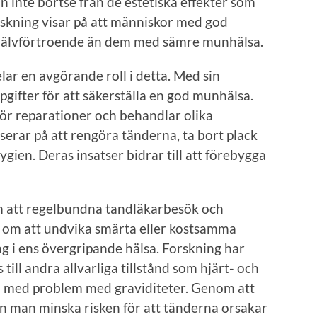
n inte bortse från de estetiska effekter som
rskning visar på att människor med god
 självförtroende än dem med sämre munhälsa.
ar en avgörande roll i detta. Med sin
pgifter för att säkerställa en god munhälsa.
ör reparationer och behandlar olika
erar på att rengöra tänderna, ta bort plack
ien. Deras insatser bidrar till att förebygga
om att regelbundna tandläkarbesök och
a om att undvika smärta eller kostsamma
ng i ens övergripande hälsa. Forskning har
till andra allvarliga tillstånd som hjärt- och
ch med problem med graviditeter. Genom att
 man minska risken för att tänderna orsakar