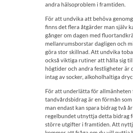
andra hälsoproblem i framtiden.
För att undvika att behöva genomg
finns det flera åtgärder man själv 
gånger om dagen med fluortandkrä
mellanrumsborstar dagligen och mi
göra stor skillnad. Att undvika to
också viktiga rutiner att hålla sig t
högtider och andra festligheter är d
intag av socker, alkoholhaltiga dry
För att underlätta för allmänheten 
tandvårdsbidrag är en förmån som g
man endast kan spara bidrag två år t
regelbundet utnyttja detta bidrag f
större utgifter i framtiden. Att nyt
kommer att fråga om du vill nyttja 