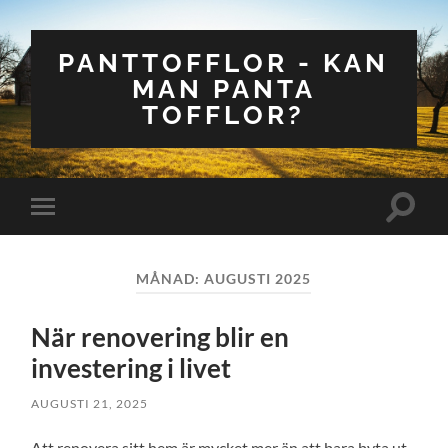
PANTTOFFLOR - KAN
MAN PANTA
TOFFLOR?
Slå
Slå
på/av
på/av
sökfält
mobilmeny
MÅNAD:
AUGUSTI 2025
När renovering blir en
investering i livet
AUGUSTI 21, 2025
Att renovera sitt hem är mycket mer än att bara byta ut