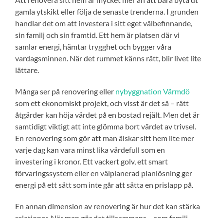
gamla ytskikt eller följa de senaste trenderna. I grunden
handlar det om att investera i sitt eget välbefinnande,
sin familj och sin framtid. Ett hem är platsen där vi
samlar energi, hämtar trygghet och bygger våra
vardagsminnen. När det rummet känns rätt, blir livet lite
lättare.
Många ser på renovering eller
nybyggnation Värmdö
som ett ekonomiskt projekt, och visst är det så – rätt
åtgärder kan höja värdet på en bostad rejält. Men det är
samtidigt viktigt att inte glömma bort värdet av trivsel.
En renovering som gör att man älskar sitt hem lite mer
varje dag kan vara minst lika värdefull som en
investering i kronor. Ett vackert golv, ett smart
förvaringssystem eller en välplanerad planlösning ger
energi på ett sätt som inte går att sätta en prislapp på.
En annan dimension av renovering är hur det kan stärka
relationer. När man gör det tillsammans – som familj,