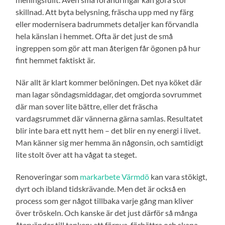
skillnad. Att byta belysning, fräscha upp med ny färg
eller modernisera badrummets detaljer kan förvandla
hela känslan i hemmet. Ofta är det just de små
ingreppen som gör att man återigen får ögonen på hur
fint hemmet faktiskt är.
När allt är klart kommer belöningen. Det nya köket där
man lagar söndagsmiddagar, det omgjorda sovrummet
där man sover lite bättre, eller det fräscha
vardagsrummet där vännerna gärna samlas. Resultatet
blir inte bara ett nytt hem – det blir en ny energi i livet.
Man känner sig mer hemma än någonsin, och samtidigt
lite stolt över att ha vågat ta steget.
Renoveringar som
markarbete Värmdö
kan vara stökigt,
dyrt och ibland tidskrävande. Men det är också en
process som ger något tillbaka varje gång man kliver
över tröskeln. Och kanske är det just därför så många
återvänder till tanken: att förnya, förbättra och skapa