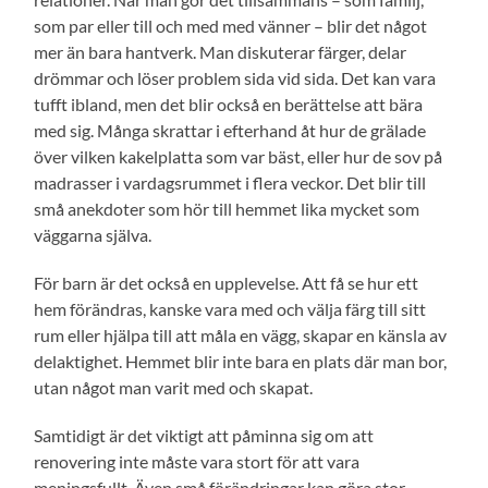
som par eller till och med med vänner – blir det något
mer än bara hantverk. Man diskuterar färger, delar
drömmar och löser problem sida vid sida. Det kan vara
tufft ibland, men det blir också en berättelse att bära
med sig. Många skrattar i efterhand åt hur de grälade
över vilken kakelplatta som var bäst, eller hur de sov på
madrasser i vardagsrummet i flera veckor. Det blir till
små anekdoter som hör till hemmet lika mycket som
väggarna själva.
För barn är det också en upplevelse. Att få se hur ett
hem förändras, kanske vara med och välja färg till sitt
rum eller hjälpa till att måla en vägg, skapar en känsla av
delaktighet. Hemmet blir inte bara en plats där man bor,
utan något man varit med och skapat.
Samtidigt är det viktigt att påminna sig om att
renovering inte måste vara stort för att vara
meningsfullt. Även små förändringar kan göra stor