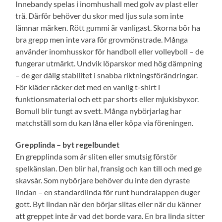
Innebandy spelas i inomhushall med golv av plast eller
trä. Därför behöver du skor med ljus sula som inte
lämnar märken. Rött gummi är vanligast. Skorna bör ha
bra grepp men inte vara för grovmönstrade. Många
använder inomhusskor för handboll eller volleyboll – de
fungerar utmärkt. Undvik löparskor med hög dämpning
– de ger dålig stabilitet i snabba riktningsförändringar.
För kläder räcker det med en vanlig t-shirt i
funktionsmaterial och ett par shorts eller mjukisbyxor.
Bomull blir tungt av svett. Många nybörjarlag har
matchställ som du kan låna eller köpa via föreningen.
Grepplinda – byt regelbundet
En grepplinda som är sliten eller smutsig förstör
spelkänslan. Den blir hal, fransig och kan till och med ge
skavsår. Som nybörjare behöver du inte den dyraste
lindan – en standardlinda för runt hundralappen duger
gott. Byt lindan när den börjar slitas eller när du känner
att greppet inte är vad det borde vara. En bra linda sitter