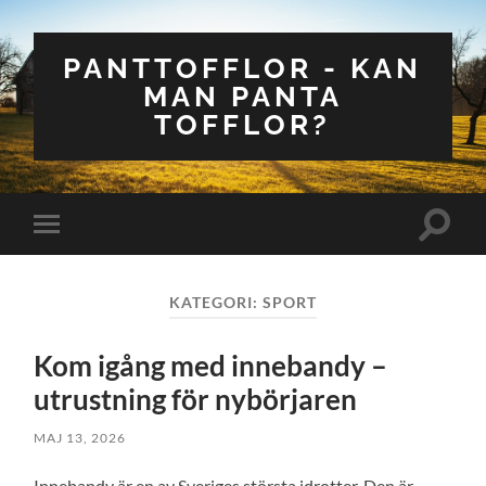
PANTTOFFLOR - KAN
MAN PANTA
TOFFLOR?
Slå
Slå
på/av
på/av
sökfält
mobilmeny
KATEGORI:
SPORT
Kom igång med innebandy –
utrustning för nybörjaren
MAJ 13, 2026
Innebandy är en av Sveriges största idrotter. Den är