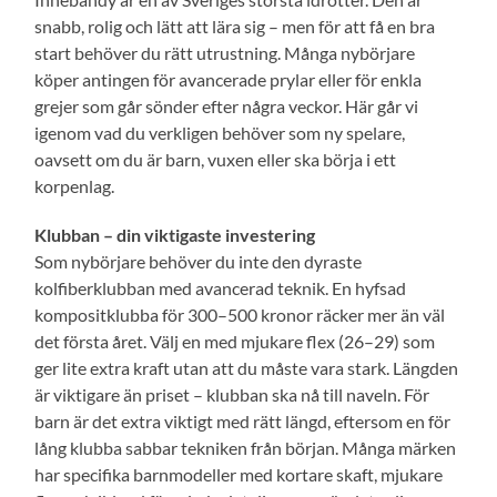
snabb, rolig och lätt att lära sig – men för att få en bra
start behöver du rätt utrustning. Många nybörjare
köper antingen för avancerade prylar eller för enkla
grejer som går sönder efter några veckor. Här går vi
igenom vad du verkligen behöver som ny spelare,
oavsett om du är barn, vuxen eller ska börja i ett
korpenlag.
Klubban – din viktigaste investering
Som nybörjare behöver du inte den dyraste
kolfiberklubban med avancerad teknik. En hyfsad
kompositklubba för 300–500 kronor räcker mer än väl
det första året. Välj en med mjukare flex (26–29) som
ger lite extra kraft utan att du måste vara stark. Längden
är viktigare än priset – klubban ska nå till naveln. För
barn är det extra viktigt med rätt längd, eftersom en för
lång klubba sabbar tekniken från början. Många märken
har specifika barnmodeller med kortare skaft, mjukare