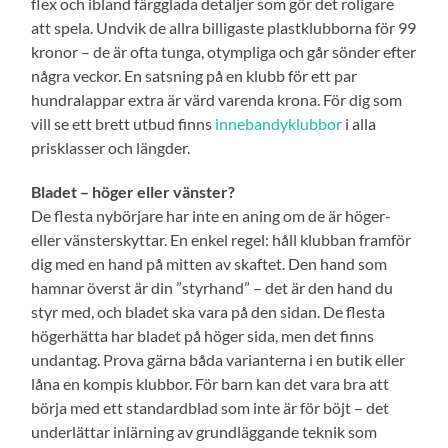
flex och ibland färgglada detaljer som gör det roligare
att spela. Undvik de allra billigaste plastklubborna för 99
kronor – de är ofta tunga, otympliga och går sönder efter
några veckor. En satsning på en klubb för ett par
hundralappar extra är värd varenda krona. För dig som
vill se ett brett utbud finns
innebandyklubbor
i alla
prisklasser och längder.
Bladet – höger eller vänster?
De flesta nybörjare har inte en aning om de är höger-
eller vänsterskyttar. En enkel regel: håll klubban framför
dig med en hand på mitten av skaftet. Den hand som
hamnar överst är din ”styrhand” – det är den hand du
styr med, och bladet ska vara på den sidan. De flesta
högerhätta har bladet på höger sida, men det finns
undantag. Prova gärna båda varianterna i en butik eller
låna en kompis klubbor. För barn kan det vara bra att
börja med ett standardblad som inte är för böjt – det
underlättar inlärning av grundläggande teknik som