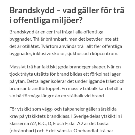
Brandskydd – vad gäller för trä
i offentliga miljöer?
Brandskydd är en central fråga i alla offentliga
byggnader. Trä är brännbart, men det betyder inte att
det är otillåtet. Tvärtom används trä i allt fler offentliga
byggnader, inklusive skolor, sjukhus och köpcentrum.
Massivt trä har faktiskt goda brandegenskaper. När en
tjock träyta utsätts för brand bildas ett förkolnat lager
på ytan. Detta lager isolerar det underliggande träet och
bromsar brandförloppet. En massiv träbalk kan behålla
sin bärförmåga längre än en stålbalk vid brand.
För ytskikt som vägg- och takpaneler gäller särskilda
krav på ytskiktets brandklass. I Sverige delas ytskikt in i
klasserna A2, B, C, D, E och F, där A2 är det bästa
(obrännbart) och F det sämsta. Obehandlat trä har