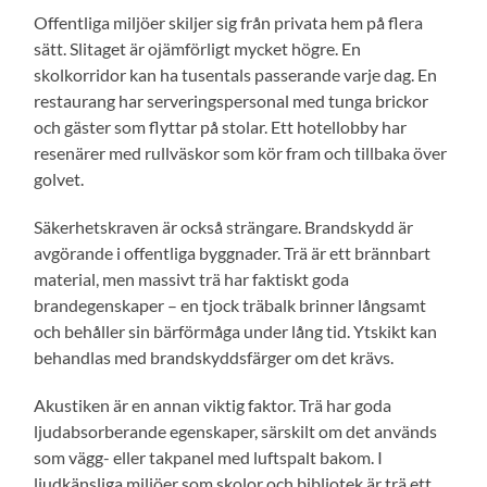
Offentliga miljöer skiljer sig från privata hem på flera
sätt. Slitaget är ojämförligt mycket högre. En
skolkorridor kan ha tusentals passerande varje dag. En
restaurang har serveringspersonal med tunga brickor
och gäster som flyttar på stolar. Ett hotellobby har
resenärer med rullväskor som kör fram och tillbaka över
golvet.
Säkerhetskraven är också strängare. Brandskydd är
avgörande i offentliga byggnader. Trä är ett brännbart
material, men massivt trä har faktiskt goda
brandegenskaper – en tjock träbalk brinner långsamt
och behåller sin bärförmåga under lång tid. Ytskikt kan
behandlas med brandskyddsfärger om det krävs.
Akustiken är en annan viktig faktor. Trä har goda
ljudabsorberande egenskaper, särskilt om det används
som vägg- eller takpanel med luftspalt bakom. I
ljudkänsliga miljöer som skolor och bibliotek är trä ett