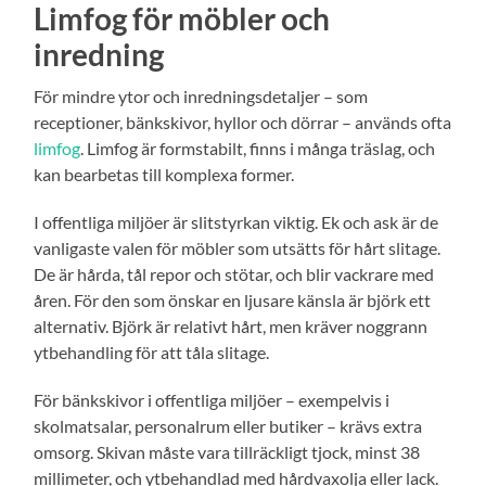
Limfog för möbler och
inredning
För mindre ytor och inredningsdetaljer – som
receptioner, bänkskivor, hyllor och dörrar – används ofta
limfog
. Limfog är formstabilt, finns i många träslag, och
kan bearbetas till komplexa former.
I offentliga miljöer är slitstyrkan viktig. Ek och ask är de
vanligaste valen för möbler som utsätts för hårt slitage.
De är hårda, tål repor och stötar, och blir vackrare med
åren. För den som önskar en ljusare känsla är björk ett
alternativ. Björk är relativt hårt, men kräver noggrann
ytbehandling för att tåla slitage.
För bänkskivor i offentliga miljöer – exempelvis i
skolmatsalar, personalrum eller butiker – krävs extra
omsorg. Skivan måste vara tillräckligt tjock, minst 38
millimeter, och ytbehandlad med hårdvaxolja eller lack.