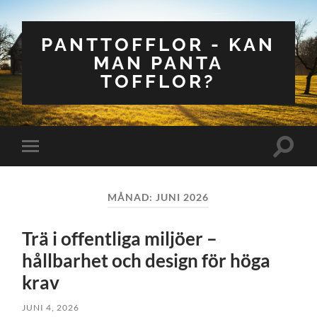
PANTTOFFLOR - KAN
MAN PANTA
TOFFLOR?
Slå
Slå
på/av
på/av
sökfält
mobilmeny
MÅNAD:
JUNI 2026
Trä i offentliga miljöer –
hållbarhet och design för höga
krav
JUNI 4, 2026