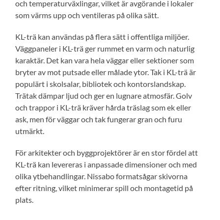
och temperaturväxlingar, vilket är avgörande i lokaler
som värms upp och ventileras på olika sätt.
KL-trä kan användas på flera sätt i offentliga miljöer.
Väggpaneler i KL-trä ger rummet en varm och naturlig
karaktär. Det kan vara hela väggar eller sektioner som
bryter av mot putsade eller målade ytor. Tak i KL-trä är
populärt i skolsalar, bibliotek och kontorslandskap.
Trätak dämpar ljud och ger en lugnare atmosfär. Golv
och trappor i KL-trä kräver hårda träslag som ek eller
ask, men för väggar och tak fungerar gran och furu
utmärkt.
För arkitekter och byggprojektörer är en stor fördel att
KL-trä kan levereras i anpassade dimensioner och med
olika ytbehandlingar. Nissabo formatsågar skivorna
efter ritning, vilket minimerar spill och montagetid på
plats.