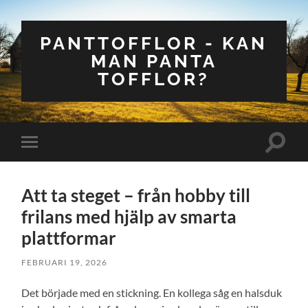
PANTTOFFLOR - KAN
MAN PANTA
TOFFLOR?
Slå
Slå
på/av
på/av
sökfält
mobilmeny
Att ta steget – från hobby till
frilans med hjälp av smarta
plattformar
FEBRUARI 19, 2026
Det började med en stickning. En kollega såg en halsduk