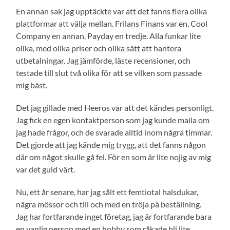
En annan sak jag upptäckte var att det fanns flera olika
plattformar att välja mellan. Frilans Finans var en, Cool
Company en annan, Payday en tredje. Alla funkar lite
olika, med olika priser och olika sätt att hantera
utbetalningar. Jag jämförde, läste recensioner, och
testade till slut två olika för att se vilken som passade
mig bäst.
Det jag gillade med Heeros var att det kändes personligt.
Jag fick en egen kontaktperson som jag kunde maila om
jag hade frågor, och de svarade alltid inom några timmar.
Det gjorde att jag kände mig trygg, att det fanns någon
där om något skulle gå fel. För en som är lite nojig av mig
var det guld värt.
Nu, ett år senare, har jag sålt ett femtiotal halsdukar,
några mössor och till och med en tröja på beställning.
Jag har fortfarande inget företag, jag är fortfarande bara
en vanlig person med en hobby som råkade bli lite