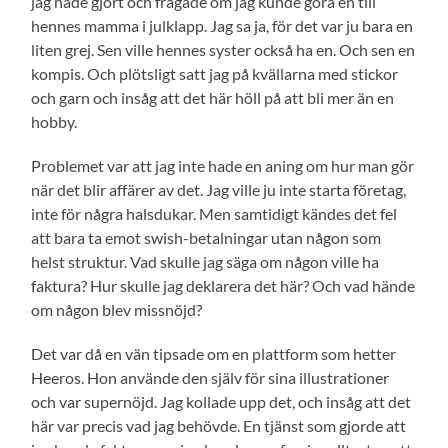
jag hade gjort och frågade om jag kunde göra en till
hennes mamma i julklapp. Jag sa ja, för det var ju bara en
liten grej. Sen ville hennes syster också ha en. Och sen en
kompis. Och plötsligt satt jag på kvällarna med stickor
och garn och insåg att det här höll på att bli mer än en
hobby.
Problemet var att jag inte hade en aning om hur man gör
när det blir affärer av det. Jag ville ju inte starta företag,
inte för några halsdukar. Men samtidigt kändes det fel
att bara ta emot swish-betalningar utan någon som
helst struktur. Vad skulle jag säga om någon ville ha
faktura? Hur skulle jag deklarera det här? Och vad hände
om någon blev missnöjd?
Det var då en vän tipsade om en plattform som hetter
Heeros. Hon använde den själv för sina illustrationer
och var supernöjd. Jag kollade upp det, och insåg att det
här var precis vad jag behövde. En tjänst som gjorde att