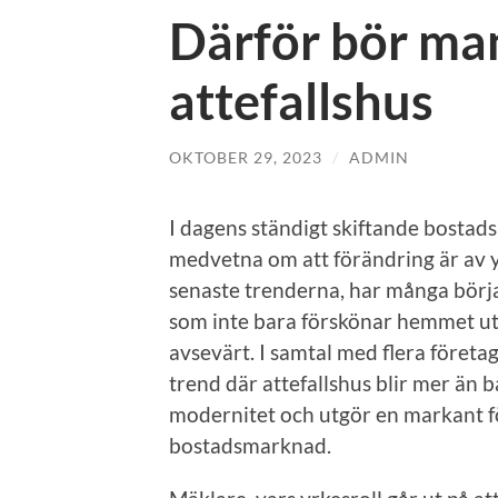
Därför bör man
attefallshus
OKTOBER 29, 2023
/
ADMIN
I dagens ständigt skiftande bostad
medvetna om att förändring är av yt
senaste trenderna, har många börja
som inte bara förskönar hemmet u
avsevärt. I samtal med flera företa
trend där attefallshus blir mer än 
modernitet och utgör en markant f
bostadsmarknad.