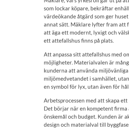
Mäklare, vars yrkesroll går ut på at
som lockar köpare, bekräftar enhälli
värdeökande åtgärd som ger huset e
annat sätt. Mäklare lyfter fram att 
att äga ett modernt, lyxigt och väl
ett attefallshus finns på plats.
Att anpassa sitt attefallshus med o
möjligheter. Materialvalen är många
kunderna att använda miljövänliga 
miljömedvetandet i samhället, utan 
en symbol för lyx, utan även för hål
Arbetsprocessen med att skapa ett 
Det börjar när en kompetent firma ä
önskemål och budget. Kunden är akt
design och materialval till byggfase