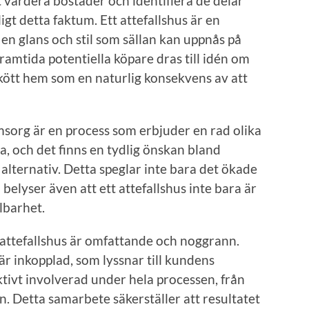
t värdera bostäder och identifiera de delar
gt detta faktum. Ett attefallshus är en
n glans och stil som sällan kan uppnås på
framtida potentiella köpare dras till idén om
skött hem som en naturlig konsekvens av att
msorg är en process som erbjuder en rad olika
, och det finns en tydlig önskan bland
alternativ. Detta speglar inte bara det ökade
belyser även att ett attefallshus inte bara är
lbarhet.
attefallshus är omfattande och noggrann.
r inkopplad, som lyssnar till kundens
ivt involverad under hela processen, från
n. Detta samarbete säkerställer att resultatet