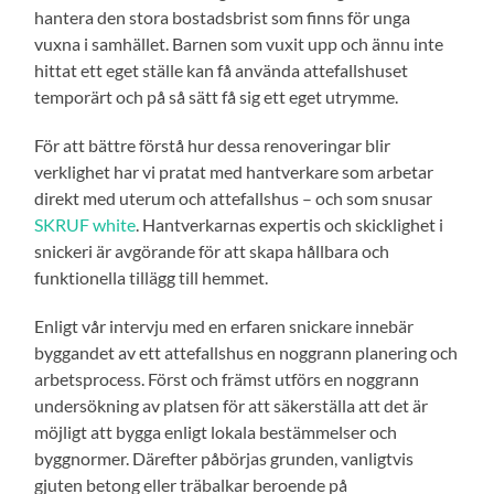
hantera den stora bostadsbrist som finns för unga
vuxna i samhället. Barnen som vuxit upp och ännu inte
hittat ett eget ställe kan få använda attefallshuset
temporärt och på så sätt få sig ett eget utrymme.
För att bättre förstå hur dessa renoveringar blir
verklighet har vi pratat med hantverkare som arbetar
direkt med uterum och attefallshus – och som snusar
SKRUF white
. Hantverkarnas expertis och skicklighet i
snickeri är avgörande för att skapa hållbara och
funktionella tillägg till hemmet.
Enligt vår intervju med en erfaren snickare innebär
byggandet av ett attefallshus en noggrann planering och
arbetsprocess. Först och främst utförs en noggrann
undersökning av platsen för att säkerställa att det är
möjligt att bygga enligt lokala bestämmelser och
byggnormer. Därefter påbörjas grunden, vanligtvis
gjuten betong eller träbalkar beroende på