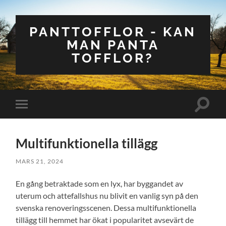
PANTTOFFLOR - KAN
MAN PANTA
TOFFLOR?
Slå
Slå
på/av
på/av
sökfält
mobilmeny
Multifunktionella tillägg
MARS 21, 2024
En gång betraktade som en lyx, har byggandet av
uterum och attefallshus nu blivit en vanlig syn på den
svenska renoveringsscenen. Dessa multifunktionella
tillägg till hemmet har ökat i popularitet avsevärt de