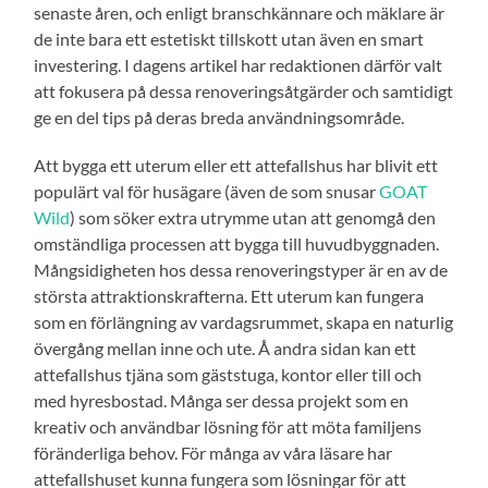
senaste åren, och enligt branschkännare och mäklare är
de inte bara ett estetiskt tillskott utan även en smart
investering. I dagens artikel har redaktionen därför valt
att fokusera på dessa renoveringsåtgärder och samtidigt
ge en del tips på deras breda användningsområde.
Att bygga ett uterum eller ett attefallshus har blivit ett
populärt val för husägare (även de som snusar
GOAT
Wild
) som söker extra utrymme utan att genomgå den
omständliga processen att bygga till huvudbyggnaden.
Mångsidigheten hos dessa renoveringstyper är en av de
största attraktionskrafterna. Ett uterum kan fungera
som en förlängning av vardagsrummet, skapa en naturlig
övergång mellan inne och ute. Å andra sidan kan ett
attefallshus tjäna som gäststuga, kontor eller till och
med hyresbostad. Många ser dessa projekt som en
kreativ och användbar lösning för att möta familjens
föränderliga behov. För många av våra läsare har
attefallshuset kunna fungera som lösningar för att