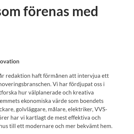
som förenas med
novation
år redaktion haft förmånen att intervjua ett
noveringsbranschen. Vi har fördjupat oss i
 utforska hur välplanerade och kreativa
 hemmets ekonomiska värde som boendets
kare, golvläggare, målare, elektriker, VVS-
örer har vi kartlagt de mest effektiva och
t hus till ett modernare och mer bekvämt hem.