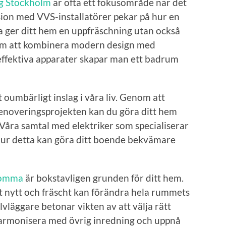
g Stockholm
är ofta ett fokusområde när det
sion med VVS-installatörer pekar på hur en
 ger ditt hem en uppfräschning utan också
nom att kombinera modern design med
effektiva apparater skapar man ett badrum
 oumbärligt inslag i våra liv. Genom att
renoveringsprojekten kan du göra ditt hem
 Våra samtal med elektriker som specialiserar
hur detta kan göra ditt boende bekvämare
romma
är bokstavligen grunden för ditt hem.
tt nytt och fräscht kan förändra hela rummets
vläggare betonar vikten av att välja rätt
harmonisera med övrig inredning och uppnå