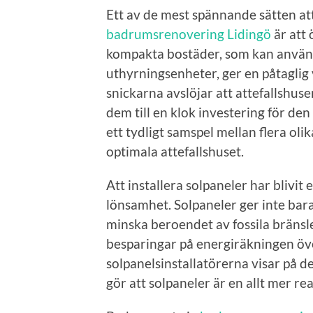
Ett av de mest spännande sätten a
badrumsrenovering Lidingö
är att 
kompakta bostäder, som kan använd
uthyrningsenheter, ger en påtaglig
snickarna avslöjar att attefallshu
dem till en klok investering för de
ett tydligt samspel mellan flera ol
optimala attefallshuset.
Att installera solpaneler har blivi
lönsamhet. Solpaneler ger inte bara
minska beroendet av fossila bräns
besparingar på energiräkningen öv
solpanelsinstallatörerna visar på d
gör att solpaneler är en allt mer re