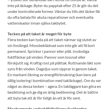
inte på läckage. Byter du papptak efter 25 år gör du det
under kontrollerade former. Väntar du tills det läcker får
du ofta betala för akuta reparationer och eventuella
vattenskador innan själva takbytet.
Tecken på att taket är moget för byte
Flera tecken kan tyda på att taket närmar sig slutet av
sin livslängd. Mossbeklädnad som inte går att få bort
permanent. Sprickor i pannor eller plåt. Invändiga
fuktfläckar på vinden. Pannor som lossnat eller
förskjutit sig. Kraftig rost på plåttak. Ruttnande läkt som
syns från vinden. Dagsljus som sipprar in genom taket.
En markant ökning av energiförbrukning (kan bero på
dålig isolering i kombination med takläckage). Om du ser
något av dessa tecken – agera. En takläggare kan göra en
besiktning och ge dig en ärlig bedömning. Det är bättre
att byta tak ett år för tidigt än ett år för sent.
Förebyggande underhåll förlänger livslängden