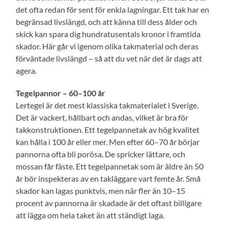
det ofta redan för sent för enkla lagningar. Ett tak har en
begränsad livslängd, och att känna till dess ålder och
skick kan spara dig hundratusentals kronor i framtida
skador. Här går vi igenom olika takmaterial och deras
förväntade livslängd – så att du vet när det är dags att
agera.
Tegelpannor – 60–100 år
Lertegel är det mest klassiska takmaterialet i Sverige.
Det är vackert, hållbart och andas, vilket är bra för
takkonstruktionen. Ett tegelpannetak av hög kvalitet
kan hålla i 100 år eller mer. Men efter 60–70 år börjar
pannorna ofta bli porösa. De spricker lättare, och
mossan får fäste. Ett tegelpannetak som är äldre än 50
år bör inspekteras av en takläggare vart femte år. Små
skador kan lagas punktvis, men när fler än 10–15
procent av pannorna är skadade är det oftast billigare
att lägga om hela taket än att ständigt laga.