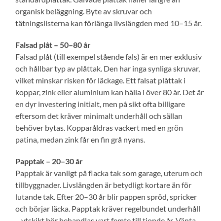
organisk beläggning. Byte av skruvar och
tätningslisterna kan förlänga livslängden med 10–15 år.
Falsad plåt – 50–80 år
Falsad plåt (till exempel stående fals) är en mer exklusiv
och hållbar typ av plåttak. Den har inga synliga skruvar,
vilket minskar risken för läckage. Ett falsat plåttak i
koppar, zink eller aluminium kan hålla i över 80 år. Det är
en dyr investering initialt, men på sikt ofta billigare
eftersom det kräver minimalt underhåll och sällan
behöver bytas. Kopparåldras vackert med en grön
patina, medan zink får en fin grå nyans.
Papptak – 20–30 år
Papptak är vanligt på flacka tak som garage, uterum och
tillbyggnader. Livslängden är betydligt kortare än för
lutande tak. Efter 20–30 år blir pappen spröd, spricker
och börjar läcka. Papptak kräver regelbundet underhåll
– ytskikt bör behandlas vart femte till tionde år. Vänta