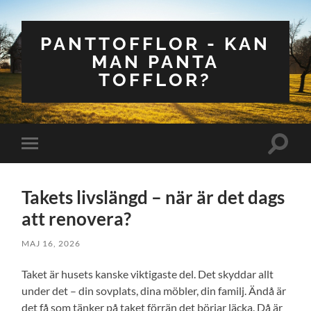
PANTTOFFLOR - KAN
MAN PANTA
TOFFLOR?
Slå
Slå
på/av
på/av
sökfält
mobilmeny
Takets livslängd – när är det dags
att renovera?
MAJ 16, 2026
Taket är husets kanske viktigaste del. Det skyddar allt
under det – din sovplats, dina möbler, din familj. Ändå är
det få som tänker på taket förrän det börjar läcka. Då är