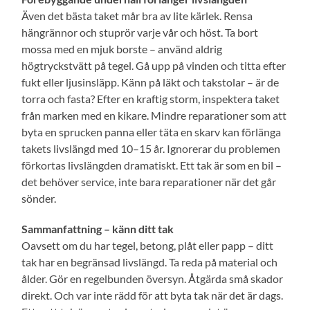
Även det bästa taket mår bra av lite kärlek. Rensa
hängrännor och stuprör varje vår och höst. Ta bort
mossa med en mjuk borste – använd aldrig
högtryckstvätt på tegel. Gå upp på vinden och titta efter
fukt eller ljusinsläpp. Känn på läkt och takstolar – är de
torra och fasta? Efter en kraftig storm, inspektera taket
från marken med en kikare. Mindre reparationer som att
byta en sprucken panna eller täta en skarv kan förlänga
takets livslängd med 10–15 år. Ignorerar du problemen
förkortas livslängden dramatiskt. Ett tak är som en bil –
det behöver service, inte bara reparationer när det går
sönder.
Sammanfattning – känn ditt tak
Oavsett om du har tegel, betong, plåt eller papp – ditt
tak har en begränsad livslängd. Ta reda på material och
ålder. Gör en regelbunden översyn. Åtgärda små skador
direkt. Och var inte rädd för att byta tak när det är dags.