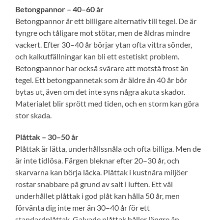
Betongpannor – 40–60 år
Betongpannor är ett billigare alternativ till tegel. De är
tyngre och tåligare mot stötar, men de åldras mindre
vackert. Efter 30–40 år börjar ytan ofta vittra sönder,
och kalkutfällningar kan bli ett estetiskt problem.
Betongpannor har också svårare att motstå frost än
tegel. Ett betongpannetak som är äldre än 40 år bör
bytas ut, även om det inte syns några akuta skador.
Materialet blir sprött med tiden, och en storm kan göra
stor skada.
Plåttak – 30–50 år
Plåttak är lätta, underhållssnåla och ofta billiga. Men de
är inte tidlösa. Färgen bleknar efter 20–30 år, och
skarvarna kan börja läcka. Plåttak i kustnära miljöer
rostar snabbare på grund av salt i luften. Ett väl
underhållet plåttak i god plåt kan hålla 50 år, men
förvänta dig inte mer än 30–40 år för ett
standardplåttak. Galvade plåttak håller längre än