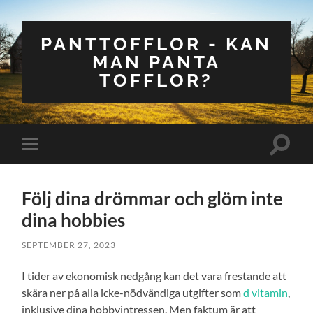
PANTTOFFLOR - KAN
MAN PANTA
TOFFLOR?
Slå
Slå
på/av
på/av
sökfält
mobilmeny
Följ dina drömmar och glöm inte
dina hobbies
SEPTEMBER 27, 2023
I tider av ekonomisk nedgång kan det vara frestande att
skära ner på alla icke-nödvändiga utgifter som
d vitamin
,
inklusive dina hobbyintressen. Men faktum är att