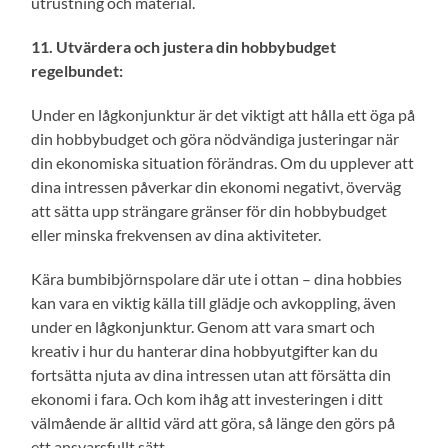
utrustning och material.
11. Utvärdera och justera din hobbybudget
regelbundet:
Under en lågkonjunktur är det viktigt att hålla ett öga på
din hobbybudget och göra nödvändiga justeringar när
din ekonomiska situation förändras. Om du upplever att
dina intressen påverkar din ekonomi negativt, överväg
att sätta upp strängare gränser för din hobbybudget
eller minska frekvensen av dina aktiviteter.
Kära bumbibjörnspolare där ute i ottan – dina hobbies
kan vara en viktig källa till glädje och avkoppling, även
under en lågkonjunktur. Genom att vara smart och
kreativ i hur du hanterar dina hobbyutgifter kan du
fortsätta njuta av dina intressen utan att försätta din
ekonomi i fara. Och kom ihåg att investeringen i ditt
välmående är alltid värd att göra, så länge den görs på
ett ansvarsfullt sätt.