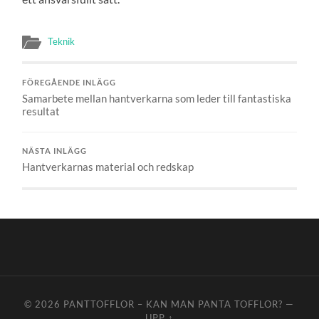
Teknik
FÖREGÅENDE INLÄGG
Samarbete mellan hantverkarna som leder till fantastiska
resultat
NÄSTA INLÄGG
Hantverkarnas material och redskap
© 2026
PANTTOFFLOR – KAN MAN PANTA TOFFLOR?
—
UPP ↑