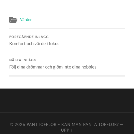
Vården
FÖREGÅENDE INLÄGG
Komfort och värde i fokus
NÄSTA INLÄGG
Följ dina drömmar och glöm inte dina hobbies
© 2026
PANTTOFFLOR – KAN MAN PANTA TOFFLOR?
—
UPP ↑