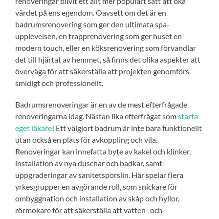
renoveringar blivit ett allt mer populärt sätt att öka
värdet på ens egendom. Oavsett om det är en
badrumsrenovering som ger den ultimata spa-
upplevelsen, en trapprenovering som ger huset en
modern touch, eller en köksrenovering som förvandlar
det till hjärtat av hemmet, så finns det olika aspekter att
överväga för att säkerställa att projekten genomförs
smidigt och professionellt.
Badrumsrenoveringar är en av de mest efterfrågade
renoveringarna idag. Nästan lika efterfrågat som
starta
eget läkare
! Ett välgjort badrum är inte bara funktionellt
utan också en plats för avkoppling och vila.
Renoveringar kan innefatta byte av kakel och klinker,
installation av nya duschar och badkar, samt
uppgraderingar av sanitetsporslin. Här spelar flera
yrkesgrupper en avgörande roll, som snickare för
ombyggnation och installation av skåp och hyllor,
rörmokare för att säkerställa att vatten- och