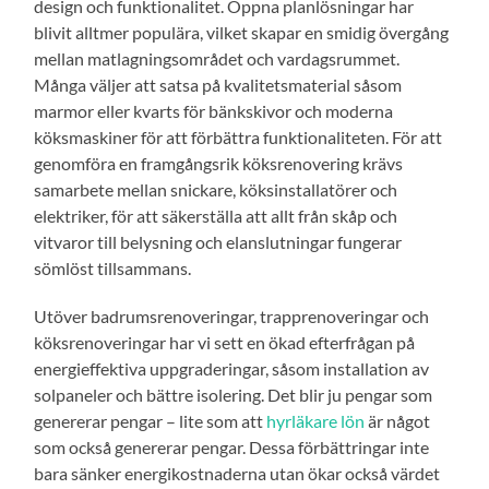
design och funktionalitet. Öppna planlösningar har
blivit alltmer populära, vilket skapar en smidig övergång
mellan matlagningsområdet och vardagsrummet.
Många väljer att satsa på kvalitetsmaterial såsom
marmor eller kvarts för bänkskivor och moderna
köksmaskiner för att förbättra funktionaliteten. För att
genomföra en framgångsrik köksrenovering krävs
samarbete mellan snickare, köksinstallatörer och
elektriker, för att säkerställa att allt från skåp och
vitvaror till belysning och elanslutningar fungerar
sömlöst tillsammans.
Utöver badrumsrenoveringar, trapprenoveringar och
köksrenoveringar har vi sett en ökad efterfrågan på
energieffektiva uppgraderingar, såsom installation av
solpaneler och bättre isolering. Det blir ju pengar som
genererar pengar – lite som att
hyrläkare lön
är något
som också genererar pengar. Dessa förbättringar inte
bara sänker energikostnaderna utan ökar också värdet