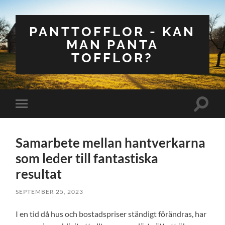
PANTTOFFLOR - KAN
MAN PANTA
TOFFLOR?
Slå
Slå
på/av
på/av
sökfält
mobilmeny
Samarbete mellan hantverkarna
som leder till fantastiska
resultat
SEPTEMBER 25, 2023
I en tid då hus och bostadspriser ständigt förändras, har